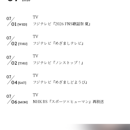
2026
TV
07
フジテレビ『2026 FNS歌謡祭 夏』
01
[WED]
TV
07
フジテレビ『めざましテレビ』
02
[THU]
TV
07
フジテレビ『ノンストップ！』
02
[THU]
TV
07
フジテレビ『めざましどようび』
04
[SAT]
TV
07
NHK BS『スポーツ×ヒューマン』再放送
06
[MON]