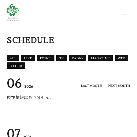
HOME
INFORMATION
SCHEDULE
SCHEDULE
PROFILE
VIDEO
ALL
LIVE
EVENT
TV
RADIO
MAGAZINE
WEB
OTHER
06
LAST MONTH
NEXT MONTH
2026
現在情報はありません。
07